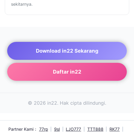
sekitarnya.
Download in22 Sekarang
Daftar in22
© 2026 in22. Hak cipta dilindungi.
Partner Kami：
77rp
|
9sl
|
LJO777
|
TTT888
|
RK77
|