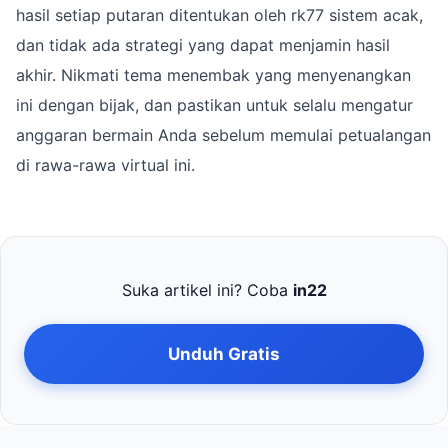
hasil setiap putaran ditentukan oleh rk77 sistem acak,
dan tidak ada strategi yang dapat menjamin hasil
akhir. Nikmati tema menembak yang menyenangkan
ini dengan bijak, dan pastikan untuk selalu mengatur
anggaran bermain Anda sebelum memulai petualangan
di rawa-rawa virtual ini.
Suka artikel ini? Coba
in22
Unduh Gratis